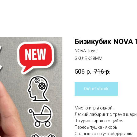
Бизикубик NOVA 
NOVA Toys
SKU:
БК38ММ
506
р.
716
р.
Out of stock
Много игр в одной.
Лёгкий лабиринт с тремя шар
Штурвал вращающийся
Пересыпушка - якорь
Солнышко с тучкой дёргалка