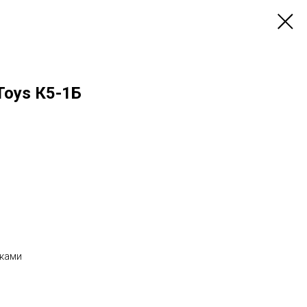
Toys К5-1Б
иками