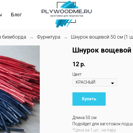
ы
Блог
я бизиборда
Фурнитура
Шнурок вощевой 50 см (1 ш
→
→
Шнурок вощевой 
12
р.
Цвет
Купить
Длина 50 см
Подойдет для заготовок под 
*Цена за 1 шт , не пару