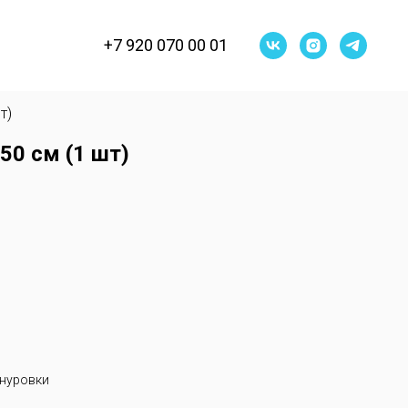
+7 920 070 00 01
т)
50 см (1 шт)
шнуровки