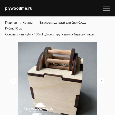
plywoodme.ru
Главная
→
Каталог
→
Заготовки деталей для бизиборда
→
Кубик 10 см
→
Основа Бизи Кубик 10,5х10,5 см с крутящимся барабанчиком