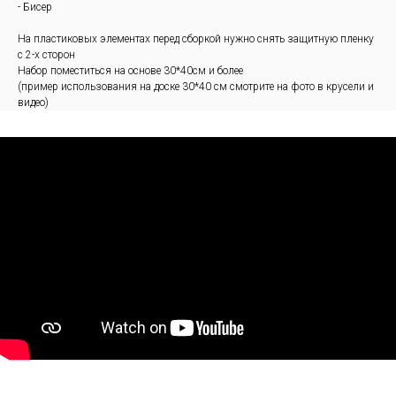
- Бисер
На пластиковых элементах перед сборкой нужно снять защитную пленку
с 2-х сторон
Набор поместиться на основе 30*40см и более
(пример использования на доске 30*40 см смотрите на фото в крусели и
видео)