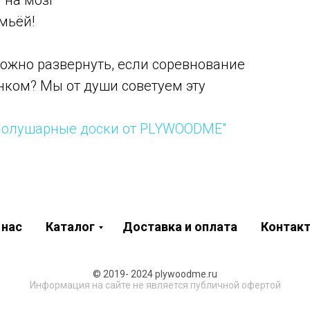
 на мозг
мьёй!
можно развернуть, если соревнование
нком? Мы от души советуем эту
жполушарные доски от PLYWOODME"
 нас
Каталог
Доставка и оплата
Контак
© 2019- 2024 plywoodme.ru
Информация на сайте не является публичной офертой