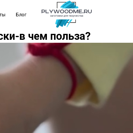
кты
Блог
ки-в чем польза?